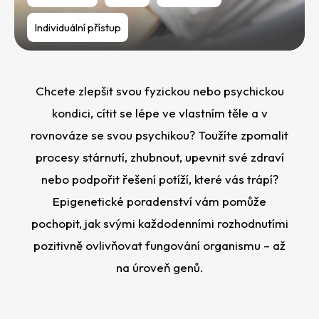
e
t
Individuální přístup
e
n
a
Chcete zlepšit svou fyzickou nebo psychickou
j
kondici, cítit se lépe ve vlastním těle a v
rovnováze se svou psychikou? Toužíte zpomalit
í
procesy stárnutí, zhubnout, upevnit své zdraví
t
nebo podpořit řešení potíží, které vás trápí?
?
Epigenetické poradenství vám pomůže
pochopit, jak svými každodenními rozhodnutími
pozitivně ovlivňovat fungování organismu – až
na úroveň genů.
HLEDAT
D
o