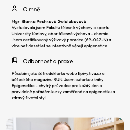
O mně
Mgr. Blanka Pechková Gololobovová
Vystudovala jsem Fakultu tělesné výchovy a sportu
Univerzity Karlovy, obor tělesná výchova – chemie.
Jsem certifikovaný výživový poradce (69-042-N) a
více než deset let se intenzivně věnuji epigenetice.
Odbornost a praxe
Působím jako šéfredaktorka webu Epivýživa.cz a
běžeckého magazínu RUN. Jsem autorkou knihy
Epigenetika – chytrý průvodce pro každý den
a
pravidelně pořádám kurzy zaměřené na epigenetiku a
zdravý životní styl.