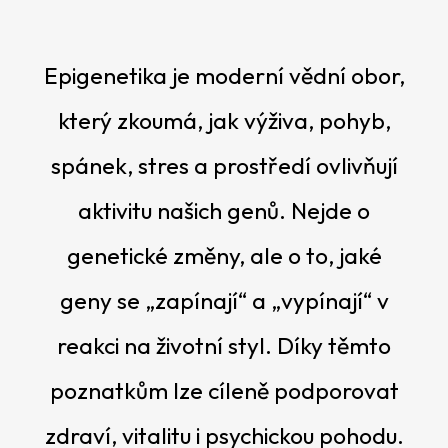
p
o
r
Epigenetika je moderní vědní obor,
u
č
který zkoumá, jak výživa, pohyb,
u
j
spánek, stres a prostředí ovlivňují
e
m
aktivitu našich genů. Nejde o
e
genetické změny, ale o to, jaké
geny se „zapínají“ a „vypínají“ v
reakci na životní styl. Díky těmto
poznatkům lze cíleně podporovat
zdraví, vitalitu i psychickou pohodu.