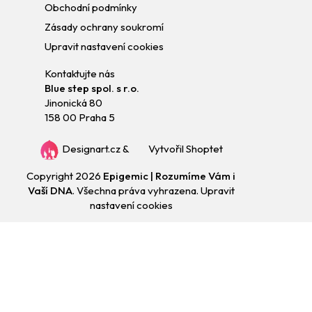
Obchodní podmínky
Zásady ochrany soukromí
Upravit nastavení cookies
Kontaktujte nás
Blue step spol. s r.o.
Jinonická 80
158 00 Praha 5
Designart.cz
&
Vytvořil Shoptet
Copyright 2026
Epigemic | Rozumíme Vám i
Vaší DNA
. Všechna práva vyhrazena.
Upravit
nastavení cookies
Přejít
na
obsah