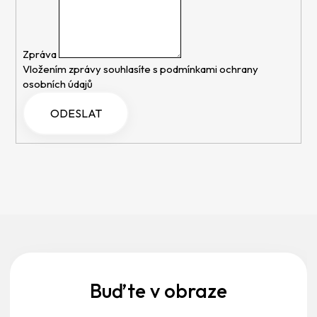
Zpráva
Vložením zprávy souhlasíte s
podmínkami ochrany
osobních údajů
Z
á
p
a
Buďte v obraze