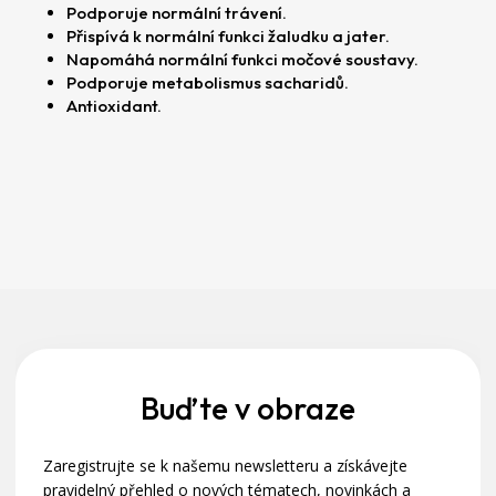
Podporuje normální trávení.
p
Přispívá k normální funkci žaludku a jater.
o
Napomáhá normální funkci močové soustavy.
r
Podporuje metabolismus sacharidů.
u
Antioxidant.
č
u
j
e
m
e
Z
á
p
a
Buďte v obraze
t
Zaregistrujte se k našemu newsletteru a získávejte
í
pravidelný přehled o nových tématech, novinkách a