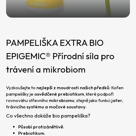
e
t
e
n
a
PAMPELIŠKA EXTRA BIO
j
EPIGEMIC® Přírodní síla pro
í
trávení a mikrobiom
t
?
Vyzkoušejte to
nejlepší z moudrosti našich předků
: Kořen
pampelišky je
osvědčené prebiotikum
, které podpoří
rovnováhu střevního
mikrobiomu
, stejně jako funkci
jater,
trávicího systému a močové soustavy
.
Co všechno dokáže bio pampeliška?
HLEDAT
Působí protizánětlivě.
D
Prebiotikum.
o