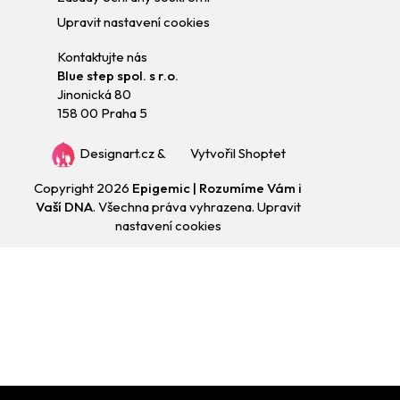
Upravit nastavení cookies
Kontaktujte nás
Blue step spol. s r.o.
Jinonická 80
158 00 Praha 5
Designart.cz
&
Vytvořil Shoptet
Copyright 2026
Epigemic | Rozumíme Vám i
Vaší DNA
. Všechna práva vyhrazena.
Upravit
nastavení cookies
Přejít
na
obsah