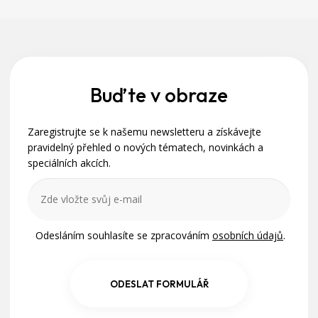
Z
á
p
a
Buďte v obraze
t
Zaregistrujte se k našemu newsletteru a získávejte
í
pravidelný přehled o nových tématech, novinkách a
speciálních akcích.
Odesláním souhlasíte se zpracováním
osobních údajů
.
ODESLAT FORMULÁŘ