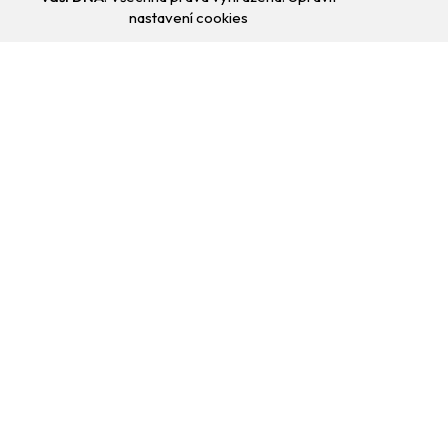
nastavení cookies
Přejít
na
obsah