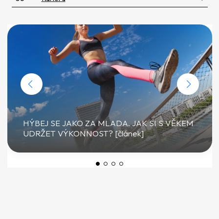
HÝBEJ SE JAKO ZA MLADA. JAK SI S VĚKEM
UDRŽET VÝKONNOST? [článek]