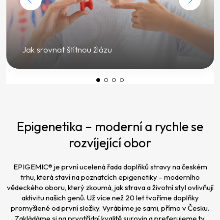
Jak srovnat štítnou žlázu
Epigenetika – moderní a rychle se
rozvíjející obor
EPIGEMIC® je první ucelená řada doplňků stravy na českém
trhu, která staví na poznatcích epigenetiky – moderního
vědeckého oboru, který zkoumá, jak strava a životní styl ovlivňují
aktivitu našich genů. Už více než 20 let tvoříme doplňky
promyšlené od první složky. Vyrábíme je sami, přímo v Česku.
Zakládáme si na prvotřídní kvalitě surovin a preferujeme ty,