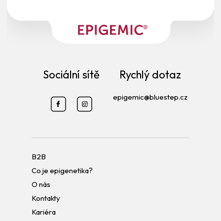
Sociální sítě
Rychlý dotaz
epigemic@bluestep.cz
B2B
Co je epigenetika?
O nás
Kontakty
Kariéra