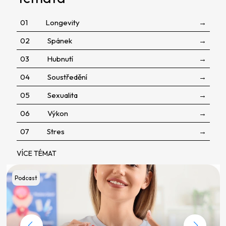
í
m
01
Longevity
→
e
02
Spánek
→
V
03
Hubnutí
→
á
04
Soustředění
→
m
05
Sexualita
→
i
06
Výkon
→
V
07
Stres
→
a
š
VÍCE TÉMAT
í
Podcast
D
N
A