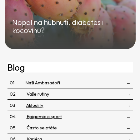
Nopal na hubnutí, diabetes i
kocovinu?
Témata
01
Naši Ambasadoři
→
02
Vaše rutiny
→
03
Aktuality
→
04
Epigemic a sport
→
05
Často se ptáte
→
06
Kariéra
→