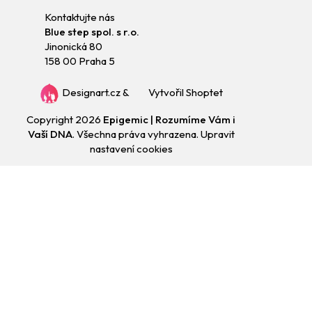
Kontaktujte nás
Blue step spol. s r.o.
Jinonická 80
158 00 Praha 5
Designart.cz
&
Vytvořil Shoptet
Copyright 2026
Epigemic | Rozumíme Vám i
Vaší DNA
. Všechna práva vyhrazena.
Upravit
nastavení cookies
Přejít
na
obsah