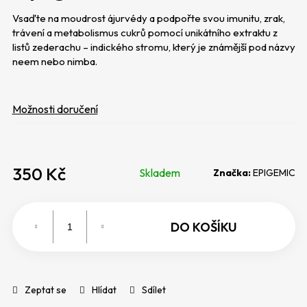
5
p
hvězdiček.
Vsaďte na moudrost ájurvédy a podpořte svou imunitu, zrak,
o
trávení a metabolismus cukrů pomocí unikátního extraktu z
r
listů zederachu – indického stromu, který je známější pod názvy
u
neem nebo nimba.
č
u
j
Možnosti doručení
e
m
e
350 Kč
Skladem
Značka:
EPIGEMIC
Mě
ce
DO KOŠÍKU
Zeptat se
Hlídat
Sdílet