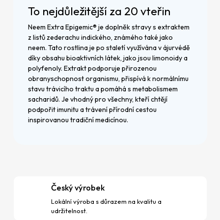
To nejdůležitější za 20 vteřin
Neem Extra Epigemic® je doplněk stravy s extraktem
z listů zederachu indického, známého také jako
neem. Tato rostlina je po staletí využívána v ájurvédě
díky obsahu bioaktivních látek, jako jsou limonoidy a
polyfenoly. Extrakt podporuje přirozenou
obranyschopnost organismu, přispívá k normálnímu
stavu trávicího traktu a pomáhá s metabolismem
sacharidů. Je vhodný pro všechny, kteří chtějí
podpořit imunitu a trávení přírodní cestou
inspirovanou tradiční medicínou.
Český výrobek
Lokální výroba s důrazem na kvalitu a
udržitelnost.