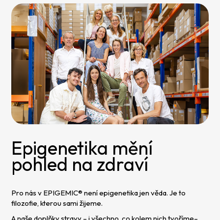
Epigenetika mění
pohled na zdraví
Pro nás v EPIGEMIC® není epigenetika jen věda. Je to
filozofie, kterou sami žijeme.
A naše doplňky stravy – i všechno, co kolem nich tvoříme–