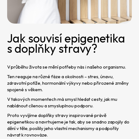
Jak souvisí epigenetika
s doplňky stravy?
V průběhu života se mění potřeby nás i našeho organismu.
Ten reaguje na různé fáze a okolnosti – stres, únavu,
zdravotní potíže, hormonální výkyvy nebo přirozené změny
spojené s věkem.
V takových momentech má smysl hledat cesty, jak mu
nabídnout cílenou a smysluplnou podporu.
Proto vyvíjíme doplňky stravy inspirované právě
epigenetikou a navrhujeme je tak, aby se snadno zapojily do
dění v těle, posílily jeho vlastní mechanismy a podpořily
návrat k rovnováze.