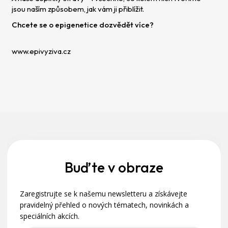
jsou naším způsobem, jak vám ji přiblížit.
Chcete se o epigenetice dozvědět více?
www.epivyziva.cz
Z
á
p
a
Buďte v obraze
t
Zaregistrujte se k našemu newsletteru a získávejte
í
pravidelný přehled o nových tématech, novinkách a
speciálních akcích.