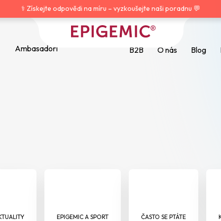
⚕️ Získejte odpovědi na míru – vyzkoušejte naši poradnu 💬
Ambasadoři
B2B
O nás
Blog
HLEDAT
Doporučujeme
KTUALITY
EPIGEMIC A SPORT
ČASTO SE PTÁTE