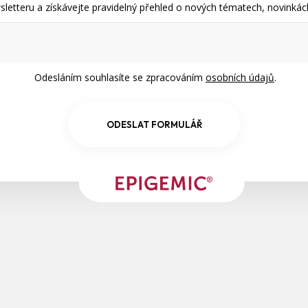
s
letteru a získávejte pravidelný přehled o nových tématech, novinkách
u
Odesláním souhlasíte se zpracováním
osobních údajů
.
ODESLAT FORMULÁŘ