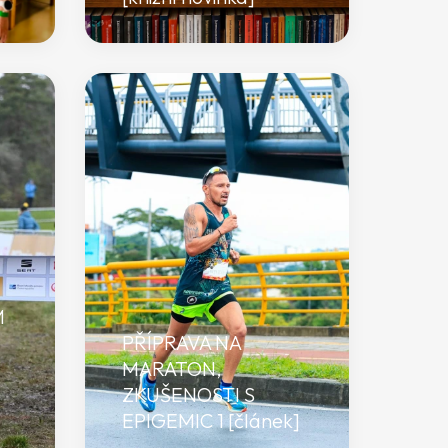
M
PŘÍPRAVA NA
MARATON,
ZKUŠENOSTI S
EPIGEMIC 1 [článek]