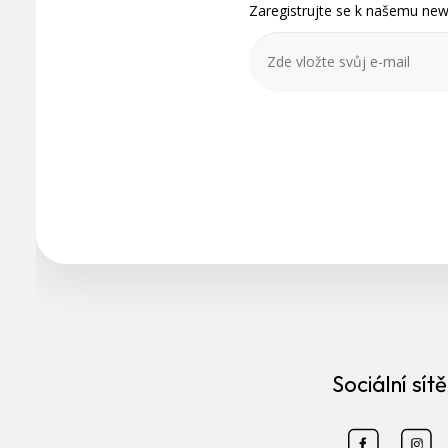
Zaregistrujte se k našemu news
í
Sociální sítě