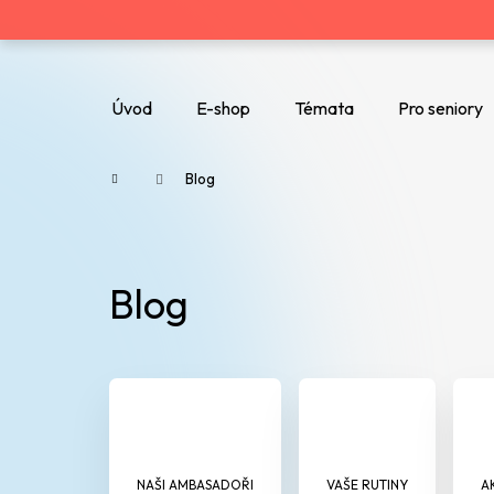
K
o
Zpět
Zpět
do
do
š
Úvod
E-shop
Témata
Pro seniory
obchodu
obchodu
Co potřebujete najít?
í
Domů
Blog
k
Blog
V
ý
p
NAŠI AMBASADOŘI
VAŠE RUTINY
A