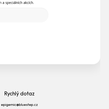
 a speciálních akcích.
Rychlý dotaz
epigemic@bluestep.cz