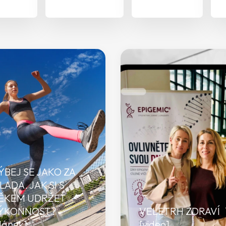
ÝBEJ SE JAKO ZA
LADA. JAK SI S
ĚKEM UDRŽET
ÝKONNOST?
VELETRH ZDRAVÍ
lánek]
[video]