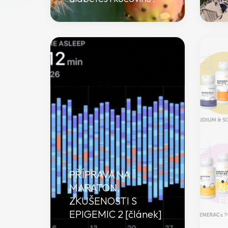
PŘÍPRAVA NA
MARATON,
N
ZKUŠENOSTI S
E
EPIGEMIC 2 [článek]
ba