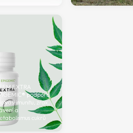
EEM EXTRA
PIGEMIC® podpora
o vaši imunitu, zrak,
ávení a
etabolismus cukrů