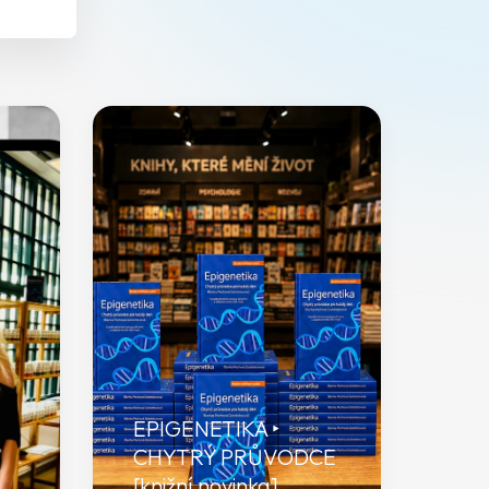
EPIGENETIKA ‣
CHYTRÝ PRŮVODCE
[knižní novinka]