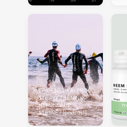
N
EPIGENETIKA: PROČ
E
STEJNÝ TRÉNINK
pr
NEFUNGUJE
tr
STEJNĚ? [podcast]
m