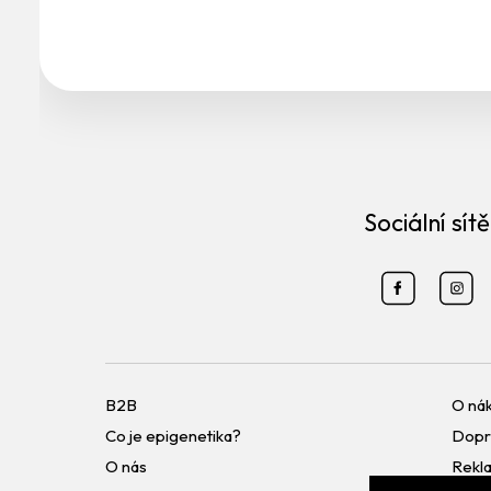
Sociální sítě
B2B
O ná
Co je epigenetika?
Dopr
O nás
Rekl