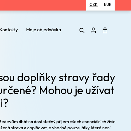
CZK
EUR
Hledat
Kontakty
Moje objednávka
Přihlášení
sou doplňky stravy řady
určené? Mohou je užívat
i?
ředevším dbát na dostatečný příjem všech esenciálních živin.
ážená strava a doplňovat je vhodné pouze látky, které není