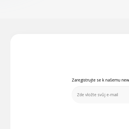
Z
á
p
a
t
Zaregistrujte se k našemu news
í