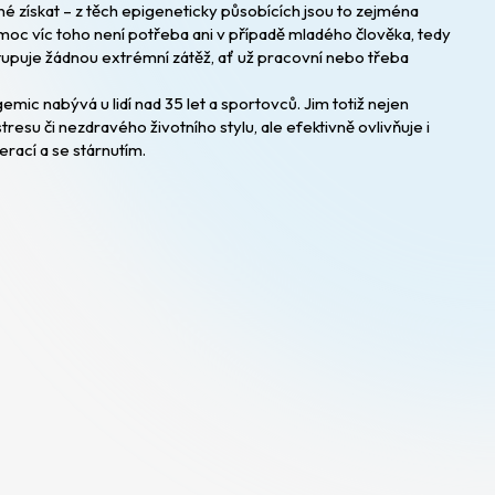
né získat – z těch epigeneticky působících jsou to zejména
oc víc toho není potřeba ani v případě mladého člověka, tedy
upuje žádnou extrémní zátěž, ať už pracovní nebo třeba
mic nabývá u lidí nad 35 let a sportovců. Jim totiž nejen
resu či nezdravého životního stylu, ale efektivně ovlivňuje i
rací a se stárnutím.