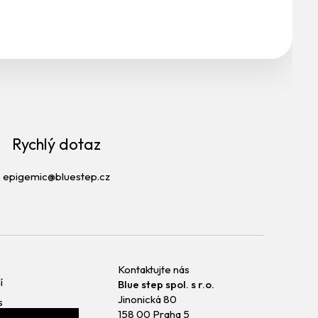
Rychlý dotaz
epigemic@bluestep.cz
Kontaktujte nás
í
Blue step spol. s r.o.
Jinonická 80
s
158 00 Praha 5