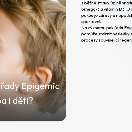
z běžné stravy úplně snad
omega-3 a vitamin D3. O m
pokud je zdravý a nepodst
sportovní.
Na významu pak řada Epige
pomůže zmírnit následky st
procesy související regene
y řady Epigemic
a i děti?