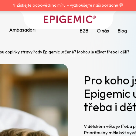
⚕️ Získejte odpovědi na míru – vyzkoušejte naši poradnu 💬
Ambasadoři
B2B
O nás
Blog
ou doplňky stravy řady Epigemic určené? Mohou je užívat třeba i děti?
26.5.2025
HLEDAT
Pro koho j
Doporučujeme
Epigemic 
třeba i dět
V dětském věku je třeba p
Prioritou by měla být vyv