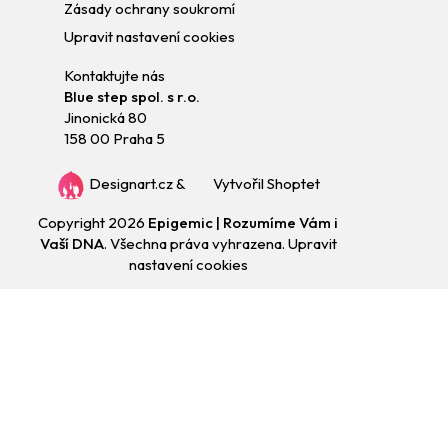
Zásady ochrany soukromí
Upravit nastavení cookies
Kontaktujte nás
Blue step spol. s r.o.
Jinonická 80
158 00 Praha 5
Designart.cz
&
Vytvořil Shoptet
Copyright 2026
Epigemic | Rozumíme Vám i
Vaší DNA
. Všechna práva vyhrazena.
Upravit
nastavení cookies
Přejít
na
obsah