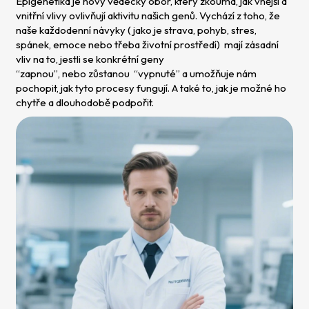
Epigenetika je nový vědecký obor, který zkoumá, jak vnější a
vnitřní vlivy ovlivňují aktivitu našich genů. Vychází z toho, že
naše každodenní návyky ( jako je strava, pohyb, stres,
spánek, emoce nebo třeba životní prostředí) mají zásadní
vliv na to, jestli se konkrétní geny
“zapnou”, nebo zůstanou “vypnuté” a umožňuje nám
pochopit, jak tyto procesy fungují. A také to, jak je možné ho
chytře a dlouhodobě podpořit.