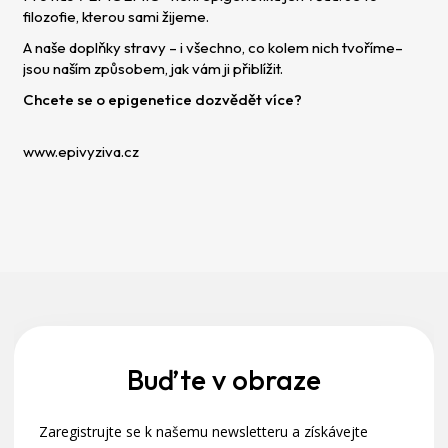
filozofie, kterou sami žijeme.
A naše doplňky stravy – i všechno, co kolem nich tvoříme–
jsou naším způsobem, jak vám ji přiblížit.
Chcete se o epigenetice dozvědět více?
www.epivyziva.cz
Z
á
p
a
Buďte v obraze
t
Zaregistrujte se k našemu newsletteru a získávejte