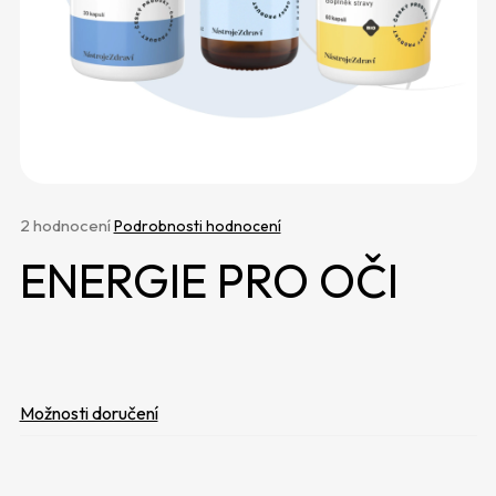
e
t
e
n
a
j
í
Průměrné
2 hodnocení
Podrobnosti hodnocení
hodnocení
t
ENERGIE PRO OČI
produktu
?
je
5,0
z
5
hvězdiček.
Možnosti doručení
HLEDAT
D
o