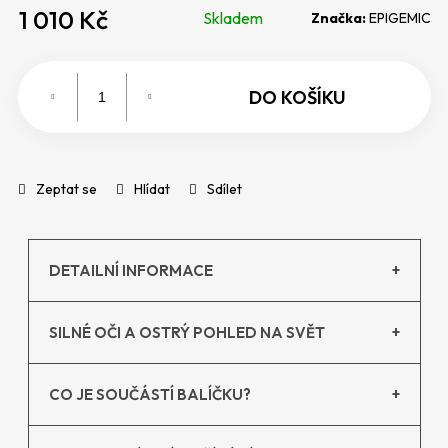
1 010 Kč
p
Skladem
Značka:
EPIGEMIC
Mě
o
ce
r
u
DO KOŠÍKU
č
u
j
e
Zeptat se
Hlídat
Sdílet
m
e
DETAILNÍ INFORMACE
+
SILNÉ OČI A OSTRÝ POHLED NA SVĚT
+
CO JE SOUČÁSTÍ BALÍČKU?
+