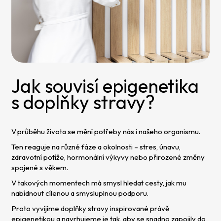
Jak souvisí epigenetika
s doplňky stravy?
V průběhu života se mění potřeby nás i našeho organismu.
Ten reaguje na různé fáze a okolnosti – stres, únavu,
zdravotní potíže, hormonální výkyvy nebo přirozené změny
spojené s věkem.
V takových momentech má smysl hledat cesty, jak mu
nabídnout cílenou a smysluplnou podporu.
Proto vyvíjíme doplňky stravy inspirované právě
epigenetikou a navrhujeme je tak, aby se snadno zapojily do