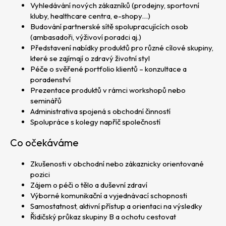
Vyhledávání nových zákazníků (prodejny, sportovní
p
kluby, healthcare centra, e-shopy…)
o
Budování partnerské sítě spolupracujících osob
r
(ambasadoři, výživoví poradci aj.)
u
Představení nabídky produktů pro různé cílové skupiny,
č
které se zajímají o zdravý životní styl
u
Péče o svěřené portfolio klientů – konzultace a
j
poradenství
e
Prezentace produktů v rámci workshopů nebo
m
seminářů
e
Administrativa spojená s obchodní činností
Spolupráce s kolegy napříč společností
Co očekáváme
Zkušenosti v obchodní nebo zákaznicky orientované
pozici
Zájem o péči o tělo a duševní zdraví
Výborné komunikační a vyjednávací schopnosti
Samostatnost, aktivní přístup a orientaci na výsledky
Řidičský průkaz skupiny B a ochotu cestovat