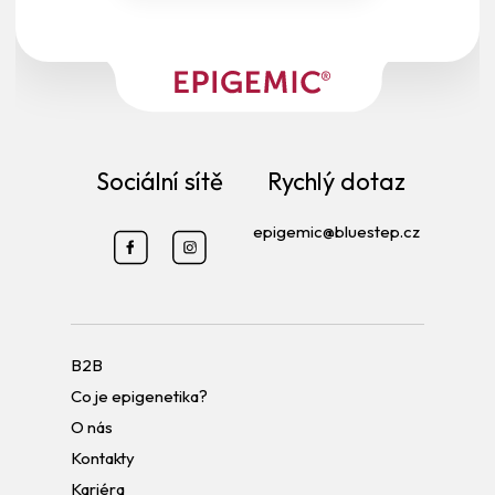
Sociální sítě
Rychlý dotaz
epigemic@bluestep.cz
B2B
Co je epigenetika?
O nás
Kontakty
Kariéra