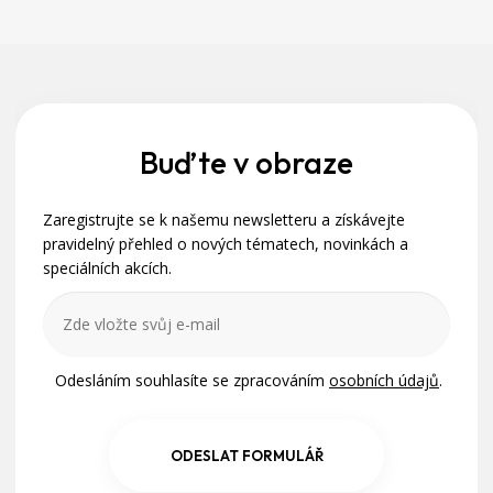
Z
á
p
a
Buďte v obraze
t
Zaregistrujte se k našemu newsletteru a získávejte
í
pravidelný přehled o nových tématech, novinkách a
speciálních akcích.
Odesláním souhlasíte se zpracováním
osobních údajů
.
ODESLAT FORMULÁŘ