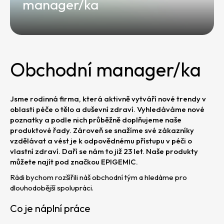
e
manager/ka
t
e
n
Obchodní manager/ka
a
j
í
Jsme rodinná firma, která aktivně vytváří nové trendy v
oblasti péče o tělo a duševní zdraví. Vyhledáváme nové
t
poznatky a podle nich průběžně doplňujeme naše
?
produktové řady. Zároveň se snažíme své zákazníky
vzdělávat a vést je k odpovědnému přístupu v péči o
vlastní zdraví. Daří se nám to již 23 let. Naše produkty
můžete najít pod značkou EPIGEMIC.
Rádi bychom rozšířili náš obchodní tým a hledáme pro
dlouhodobější spolupráci.
HLEDAT
Co je náplní práce
D
o