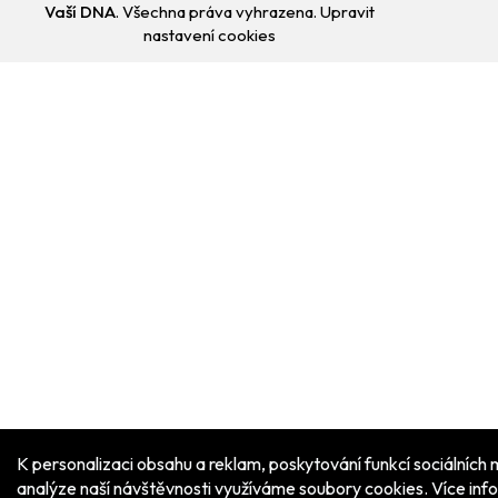
Vaší DNA
. Všechna práva vyhrazena.
Upravit
nastavení cookies
Přejít
na
obsah
K personalizaci obsahu a reklam, poskytování funkcí sociálních 
analýze naší návštěvnosti využíváme soubory cookies. Více inf