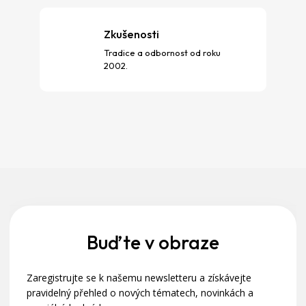
Zkušenosti
Tradice a odbornost od roku
2002.
Z
á
p
a
Buďte v obraze
t
Zaregistrujte se k našemu newsletteru a získávejte
í
pravidelný přehled o nových tématech, novinkách a