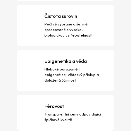
k
y
Čistota surovin
v
ý
Pečlivě vybrané a šetrně
p
zpracované s vysokou
i
biologickou vstřebatelností
s
u
Epigenetika a věda
Hluboké porozumění
epigenetice, vědecký přístup a
doložená účinnost
Férovost
Transparentní ceny odpovídající
špičkové kvalitě.