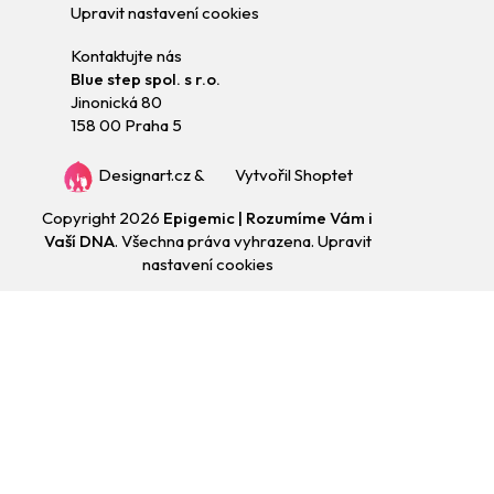
Upravit nastavení cookies
Kontaktujte nás
Blue step spol. s r.o.
Jinonická 80
158 00 Praha 5
Designart.cz
&
Vytvořil Shoptet
Copyright 2026
Epigemic | Rozumíme Vám i
Vaší DNA
. Všechna práva vyhrazena.
Upravit
nastavení cookies
Přejít
na
obsah