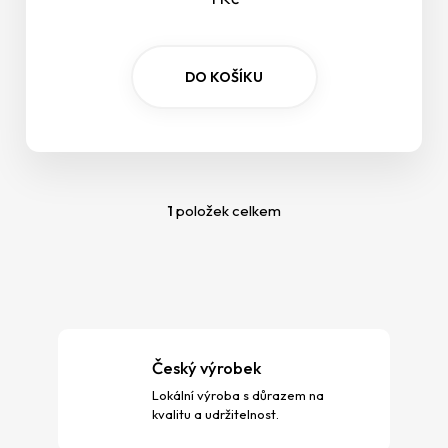
p
o
r
DO KOŠÍKU
u
č
u
j
e
m
1
položek celkem
e
O
v
l
á
d
a
c
Český výrobek
í
p
Lokální výroba s důrazem na
r
kvalitu a udržitelnost.
v