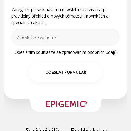
y
t
p
v
Zaregistrujte se k našemu newsletteru a získávejte
í
o
ý
pravidelný přehled o nových tématech, novinkách a
r
p
speciálních akcích.
u
i
č
s
u
u
j
e
Odesláním souhlasíte se zpracováním
osobních údajů
.
m
e
ODESLAT FORMULÁŘ
Sociální sítě
Rychlý dotaz