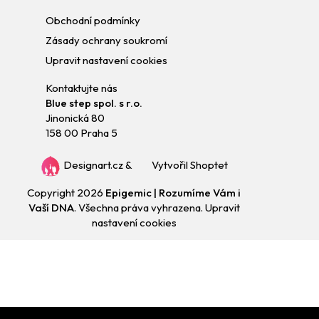
Obchodní podmínky
Zásady ochrany soukromí
Upravit nastavení cookies
Kontaktujte nás
Blue step spol. s r.o.
Jinonická 80
158 00 Praha 5
Designart.cz
&
Vytvořil Shoptet
Copyright 2026
Epigemic | Rozumíme Vám i
Vaší DNA
. Všechna práva vyhrazena.
Upravit
nastavení cookies
Přejít
na
obsah