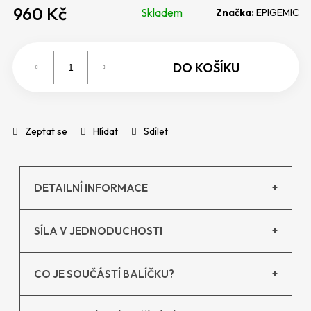
960 Kč
p
Skladem
Značka:
EPIGEMIC
Mě
o
ce
r
u
DO KOŠÍKU
č
u
j
e
Zeptat se
Hlídat
Sdílet
m
e
DETAILNÍ INFORMACE
+
SÍLA V JEDNODUCHOSTI
+
CO JE SOUČÁSTÍ BALÍČKU?
+