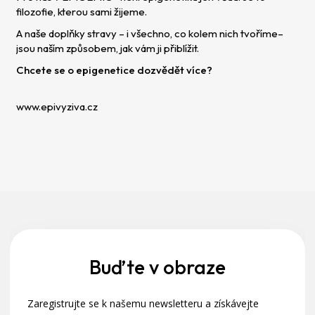
filozofie, kterou sami žijeme.
A naše doplňky stravy – i všechno, co kolem nich tvoříme–
jsou naším způsobem, jak vám ji přiblížit.
Chcete se o epigenetice dozvědět více?
www.epivyziva.cz
Z
á
p
a
Buďte v obraze
t
Zaregistrujte se k našemu newsletteru a získávejte