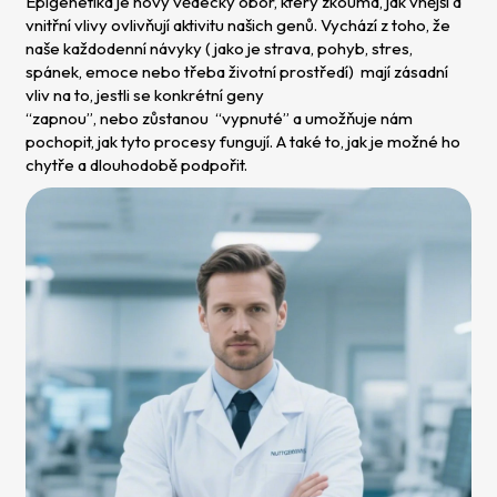
Epigenetika je nový vědecký obor, který zkoumá, jak vnější a
vnitřní vlivy ovlivňují aktivitu našich genů. Vychází z toho, že
naše každodenní návyky ( jako je strava, pohyb, stres,
spánek, emoce nebo třeba životní prostředí) mají zásadní
vliv na to, jestli se konkrétní geny
“zapnou”, nebo zůstanou “vypnuté” a umožňuje nám
pochopit, jak tyto procesy fungují. A také to, jak je možné ho
chytře a dlouhodobě podpořit.