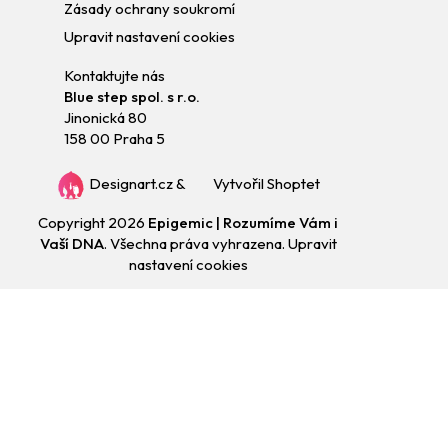
Zásady ochrany soukromí
Upravit nastavení cookies
Kontaktujte nás
Blue step spol. s r.o.
Jinonická 80
158 00 Praha 5
Designart.cz
&
Vytvořil Shoptet
Copyright 2026
Epigemic | Rozumíme Vám i
Vaší DNA
. Všechna práva vyhrazena.
Upravit
nastavení cookies
Přejít
na
obsah