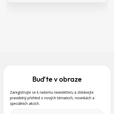
Z
á
p
a
Buďte v obraze
t
Zaregistrujte se k našemu newsletteru a získávejte
í
pravidelný přehled o nových tématech, novinkách a
speciálních akcích.