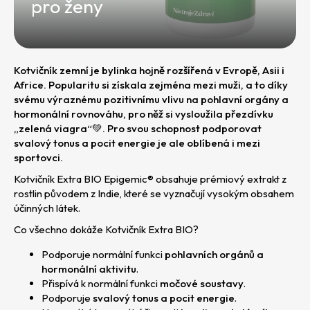
e
pro ženy
t
e
n
Kotvičník zemní je bylinka hojně rozšířená v Evropě, Asii i
Africe. Popularitu si získala zejména mezi muži, a to díky
a
svému výraznému pozitivnímu vlivu na pohlavní orgány a
j
hormonální rovnováhu, pro něž si vysloužila přezdívku
„zelená viagra“💚. Pro svou schopnost podporovat
í
svalový tonus a pocit energie je ale oblíbená i mezi
t
sportovci.
?
Kotvičník Extra BIO Epigemic® obsahuje prémiový extrakt z
rostlin původem z Indie, které se vyznačují vysokým obsahem
účinných látek.
Co všechno dokáže Kotvičník Extra BIO?
Podporuje normální funkci
pohlavních orgánů a
hormonální aktivitu
.
HLEDAT
Přispívá k normální funkci
močové soustavy
.
D
Podporuje
svalový tonus a pocit energie
.
o