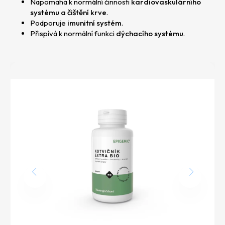
Napomáhá k normální činnosti
kardiovaskulárního
p
systému a čištění krve
.
o
Podporuje
imunitní systém
.
r
Přispívá k normální funkci
dýchacího systému
.
u
č
u
j
e
m
e