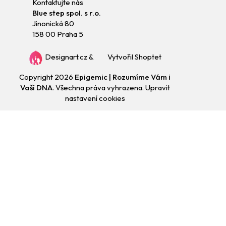
Kontaktujte nás
Blue step spol. s r.o.
Jinonická 80
158 00 Praha 5
Designart.cz
&
Vytvořil Shoptet
Copyright 2026
Epigemic | Rozumíme Vám i
Vaší DNA
. Všechna práva vyhrazena.
Upravit
nastavení cookies
Přejít
na
obsah