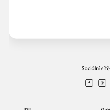
Sociální sítě
B2B
O ná