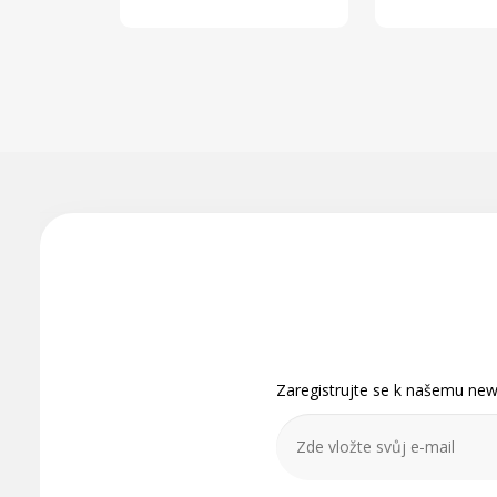
Z
á
p
a
t
Zaregistrujte se k našemu news
í