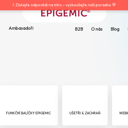
⚕️ Získejte odpovědi na míru – vyzkoušejte naši poradnu 💬
Ambasadoři
B2B
O nás
Blog
HLEDAT
Doporučujeme
FUNKČNÍ BALÍČKY EPIGEMIC
UŠETŘI & ZACHRAŇ
WEBI