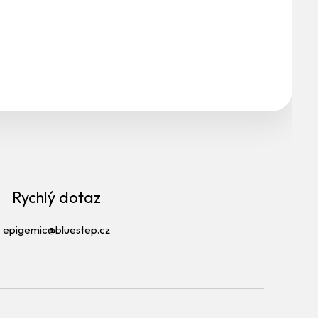
Rychlý dotaz
epigemic@bluestep.cz