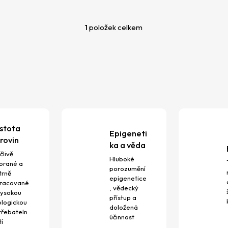
1
položek celkem
O
v
l
á
d
a
c
í
p
istota
r
Epigeneti
rovin
v
ka a věda
k
člivě
Hluboké
brané a
y
porozumění
trně
v
epigenetice
racované
ý
, vědecký
vysokou
přístup a
p
ologickou
doložená
i
třebateln
účinnost
s
tí