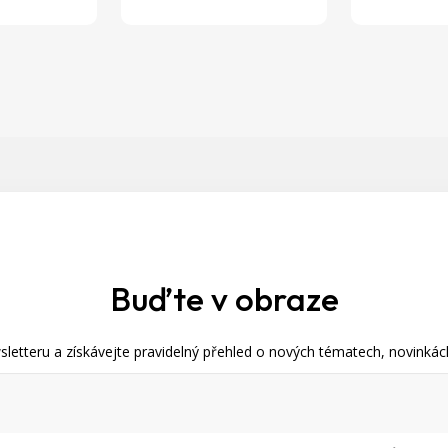
u
Buďte v obraze
letteru a získávejte pravidelný přehled o nových tématech, novinkách