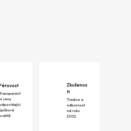
Zkušenos
Férovost
ti
Transparent
ní ceny
Tradice a
odpovídající
odbornost
špičkové
od roku
kvalitě.
2002.