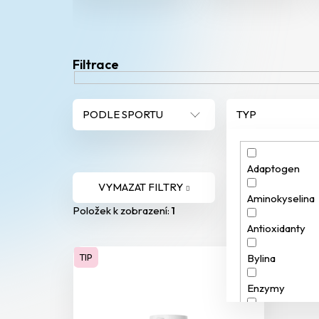
V
ý
p
PODLE SPORTU
TYP
i
s
Adaptogen
VYMAZAT FILTRY
p
Aminokyselina
Položek k zobrazení:
1
Antioxidanty
r
Bylina
TIP
o
Enzymy
d
Fytoestrogen