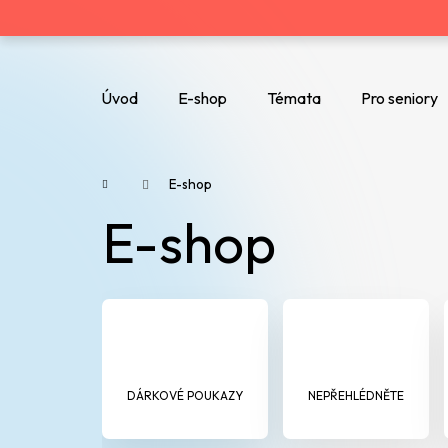
K
o
Zpět
Zpět
do
do
š
Úvod
E-shop
Témata
Pro seniory
obchodu
obchodu
Co potřebujete najít?
í
k
Domů
E-shop
E-shop
DÁRKOVÉ POUKAZY
NEPŘEHLÉDNĚTE