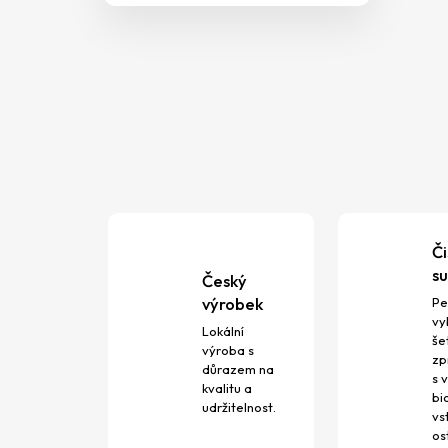
Č
su
Český
výrobek
Pe
vy
Lokální
še
výroba s
zp
důrazem na
s 
kvalitu a
bi
udržitelnost.
vs
os