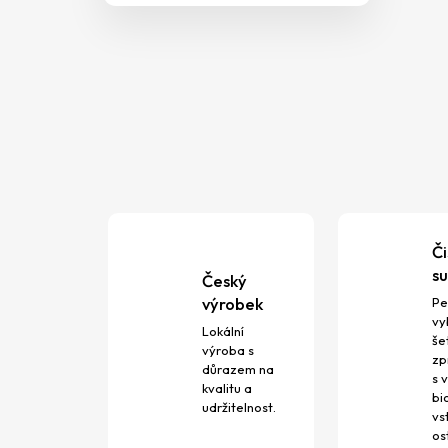
Č
su
Český
výrobek
Pe
vy
Lokální
še
výroba s
zp
důrazem na
s 
kvalitu a
bi
udržitelnost.
vs
os