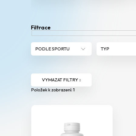
V
ý
p
PODLE SPORTU
TYP
i
s
VYMAZAT FILTRY
p
Položek k zobrazení:
1
r
o
d