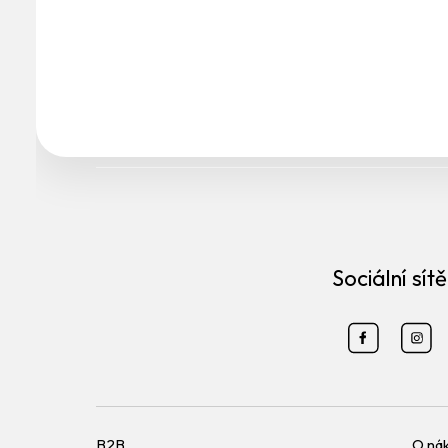
Sociální sítě
B2B
O ná