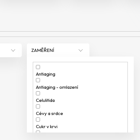
ZAMĚŘENÍ
Antiaging
Antiaging - omlazení
Celulitida
Cévy a srdce
Cukr v krvi
Čištění krve