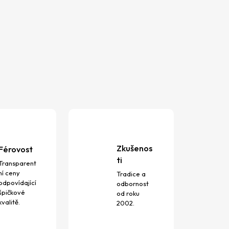
Zkušenos
Férovost
ti
Transparent
ní ceny
Tradice a
odpovídající
odbornost
špičkové
od roku
kvalitě.
2002.