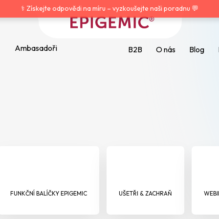
⚕️ Získejte odpovědi na míru – vyzkoušejte naši poradnu 💬
Ambasadoři
B2B
O nás
Blog
HLEDAT
Doporučujeme
FUNKČNÍ BALÍČKY EPIGEMIC
UŠETŘI & ZACHRAŇ
WEBI