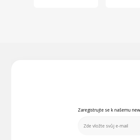
Z
á
p
a
t
Zaregistrujte se k našemu news
í