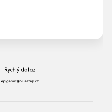
Rychlý dotaz
epigemic@bluestep.cz