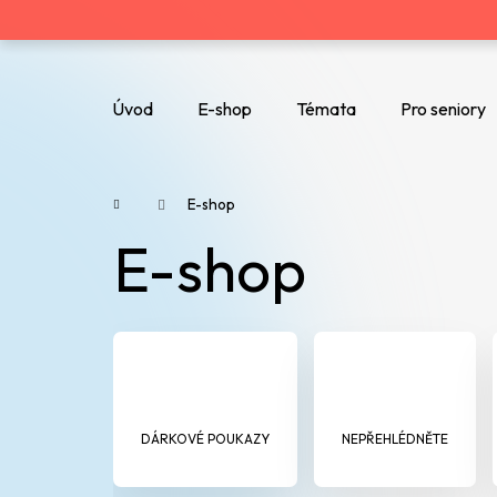
K
o
Zpět
Zpět
do
do
š
Úvod
E-shop
Témata
Pro seniory
obchodu
obchodu
Co potřebujete najít?
í
k
Domů
E-shop
E-shop
DÁRKOVÉ POUKAZY
NEPŘEHLÉDNĚTE