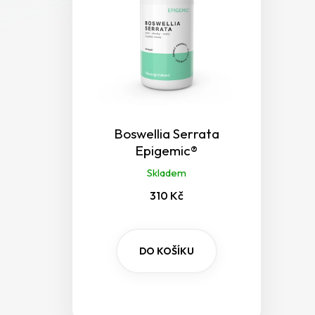
u
k
t
ů
Boswellia Serrata
Epigemic®
Skladem
310 Kč
DO KOŠÍKU