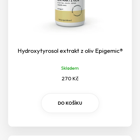
Menopauze
Menstruace
Mentální funkce
Hydroxytyrosol extrakt z oliv Epigemic®
Metabolismus tuků a glukózy
Skladem
Mikrobiální rovnováha
270 Kč
Močová soustava
Mozek
DO KOŠÍKU
Muži
Nervová soustava