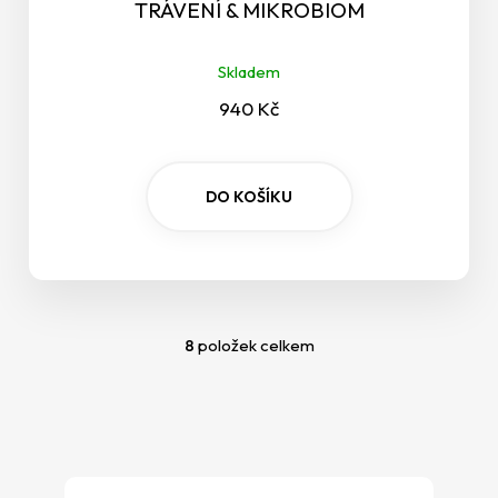
TRÁVENÍ & MIKROBIOM
Skladem
940 Kč
DO KOŠÍKU
8
položek celkem
O
v
l
á
d
a