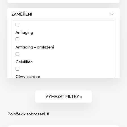
p
p
r
o
ZAMĚŘENÍ
r
o
u
d
č
Antiaging
u
u
j
Antiaging - omlazení
k
e
m
t
e
Celulitida
ů
Cévy a srdce
Cukr v krvi
VYMAZAT FILTRY
Čištění krve
Položek k zobrazení:
8
Dělení buněk