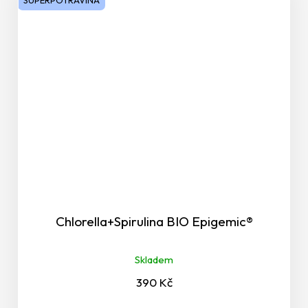
SUPERPOTRAVINA
Vitalita a energie
Vstřebávání vápníku a fosforu z potravy
Vyčerpání
Vylučování
Vytrvalost a vitalita
Zrak - oči
Chlorella+Spirulina BIO Epigemic®
Ženy
Skladem
Žlučové cesty
390 Kč