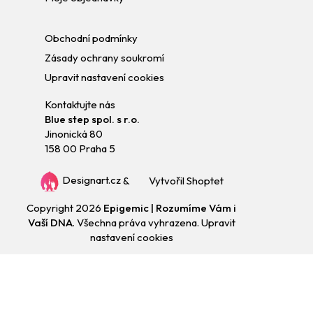
Obchodní podmínky
Zásady ochrany soukromí
Upravit nastavení cookies
Kontaktujte nás
Blue step spol. s r.o.
Jinonická 80
158 00 Praha 5
Designart.cz
&
Vytvořil Shoptet
Copyright 2026
Epigemic | Rozumíme Vám i
Vaší DNA
. Všechna práva vyhrazena.
Upravit
nastavení cookies
Přejít
na
obsah