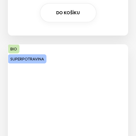
Metabolismus sacharidů
DO KOŠÍKU
Antioxidant
Metabolismus lipidů
BIO
Energetický metabolismus
SUPERPOTRAVINA
Studium
Paměť
Regenerace