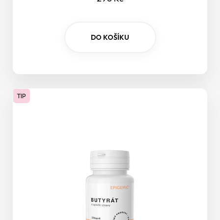
Prebiotikum
Relaxace
DO KOŠÍKU
Reprodukční systém
Sexualita
TIP
Sexualita a plodnost
Spánek
Stres
Střeva a žaludek
Svaly