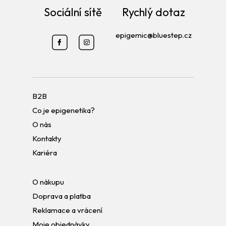
Sociální sítě
Rychlý dotaz
epigemic@bluestep.cz
B2B
Co je epigenetika?
O nás
Kontakty
Kariéra
O nákupu
Doprava a platba
Reklamace a vrácení
Moje objednávky