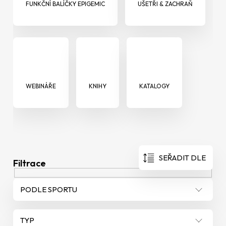
e
FUNKČNÍ BALÍČKY EPIGEMIC
UŠETŘI & ZACHRAŇ
t
e
n
a
j
WEBINÁŘE
KNIHY
KATALOGY
í
t
?
V
SEŘADIT DLE
ý
p
PODLE SPORTU
i
HLEDAT
s
D
TYP
o