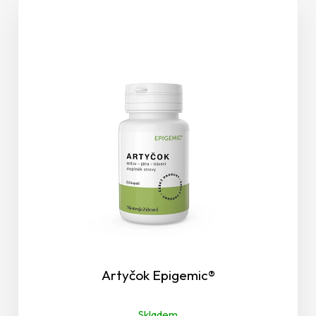
Detoxikace
Duševní pohoda a mozek
Fyzické a duševní zdraví
Homocystein
Hormonální systém
Hormonální systém žen v menopauze
Hubnutí
Artyčok Epigemic®
Cholesterol
Skladem
Imunita - obranyschopnost