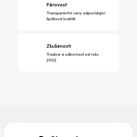
Férovost
Transparentní ceny odpovídající
špičkové kvalitě.
Zkušenosti
Tradice a odbornost od roku
2002.
Z
á
p