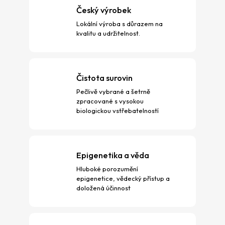
c
Český výrobek
í
p
Lokální výroba s důrazem na
r
kvalitu a udržitelnost.
v
k
y
Čistota surovin
v
ý
Pečlivě vybrané a šetrně
p
zpracované s vysokou
i
biologickou vstřebatelností
s
u
Epigenetika a věda
Hluboké porozumění
epigenetice, vědecký přístup a
doložená účinnost