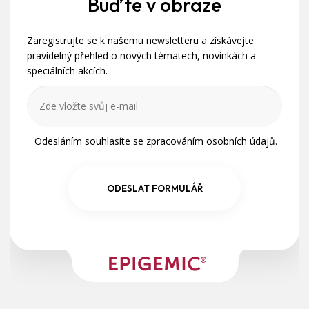
a
Buďte v obraze
t
Zaregistrujte se k našemu newsletteru a získávejte
í
pravidelný přehled o nových tématech, novinkách a
speciálních akcích.
Odesláním souhlasíte se zpracováním
osobních údajů
.
ODESLAT FORMULÁŘ