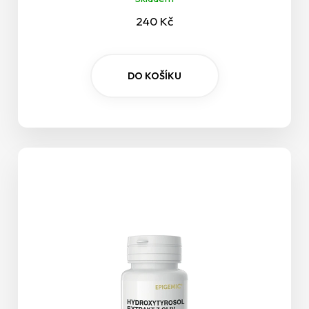
240 Kč
Játra
Klouby
DO KOŠÍKU
Koncentrace a schopnost učení
Kosti - zuby
Krása
Krevní tlak
Ledviny a močové cesty
Longevity