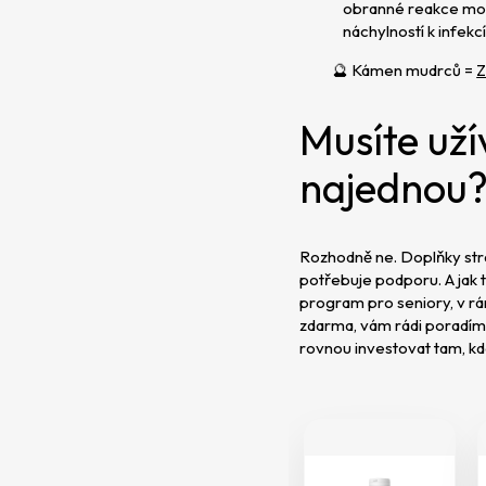
obranné reakce moho
náchylností k infek
🔮 Kámen mudrců =
Z
Musíte už
najednou
Rozhodně ne. Doplňky str
potřebuje podporu. A jak 
program pro seniory, v r
zdarma, vám rádi poradím
rovnou investovat tam, kde