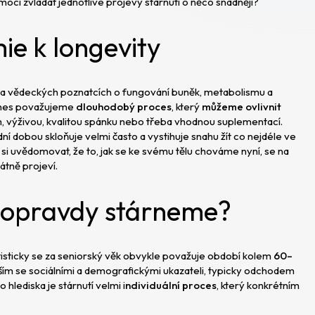
ci zvládat jednotlivé projevy stárnutí o něco snadněji?
ie k longevity
 na vědeckých poznatcích o fungování buněk, metabolismu a
 dnes považujeme
dlouhodobý proces
, který
můžeme ovlivnit
, výživou, kvalitou spánku nebo třeba vhodnou suplementací.
í dobou skloňuje velmi často a vystihuje snahu žít co nejdéle ve
 si uvědomovat, že to, jak se ke svému tělu chováme nyní, se na
átně projeví.
oopravdy stárneme?
atisticky se za seniorský věk obvykle považuje období kolem
60–
vším se sociálními a demografickými ukazateli, typicky odchodem
hlediska je stárnutí velmi i
ndividuální proces
, který konkrétním