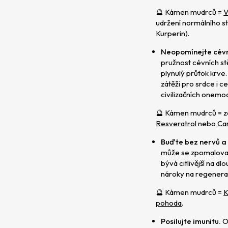
🔮 Kámen mudrců =
V
udržení normálního st
Kurperin).
Neopomínejte cévn
pružnost cévních stě
plynulý průtok krve
zátěži pro srdce i c
civilizačních onemo
🔮 Kámen mudrců = z
Resveratrol
nebo
Ca
Buďte bez nervů a
může se zpomalovat 
bývá citlivější na d
nároky na regenerac
🔮 Kámen mudrců =
K
pohoda
.
Posilujte imunitu.
Or