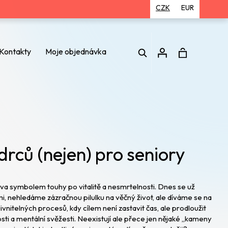
CZK
EUR
Hledat
Kontakty
Moje objednávka
Přihlášení
ců (nejen) pro seniory
a symbolem touhy po vitalitě a nesmrtelnosti. Dnes se už
i, nehledáme zázračnou pilulku na věčný život, ale díváme se na
ivnitelných procesů, kdy cílem není zastavit čas, ale prodloužit
osti a mentální svěžesti. Neexistují ale přece jen nějaké „kameny