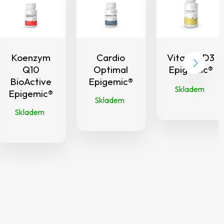
Koenzym
Cardio
Vitamin D3
Q10
Optimal
Epigemic®
BioActive
Epigemic®
Skladem
Epigemic®
Skladem
Skladem