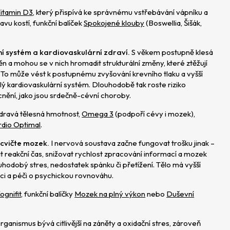
itamin D3
, který přispívá ke správnému vstřebávání vápníku a
avu kostí, funkční balíček
Spokojené klouby
(Boswellia, Šišák,
í systém a kardiovaskulární zdraví.
S věkem postupně klesá
n a mohou se v nich hromadit strukturální změny, které ztěžují
. To může vést k postupnému zvyšování krevního tlaku a vyšší
elý kardiovaskulární systém. Dlouhodobě tak roste riziko
cnění, jako jsou srdečně-cévní choroby.
dravá tělesná hmotnost,
Omega 3
(podpoří cévy i mozek),
rdio Optimal
.
 cvičte mozek.
I nervová soustava začne fungovat trošku jinak –
reakční čas, snižovat rychlost zpracování informací a mozek
louhodobý stres, nedostatek spánku či přetížení. Tělo má vyšší
i a péči o psychickou rovnováhu.
ognifit
, funkční balíčky
Mozek na plný výkon
nebo
Duševní
ganismus bývá citlivější na záněty a oxidační stres, zároveň