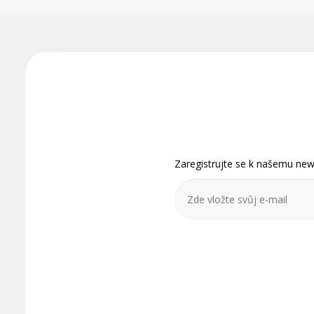
Z
á
p
a
t
Zaregistrujte se k našemu news
í