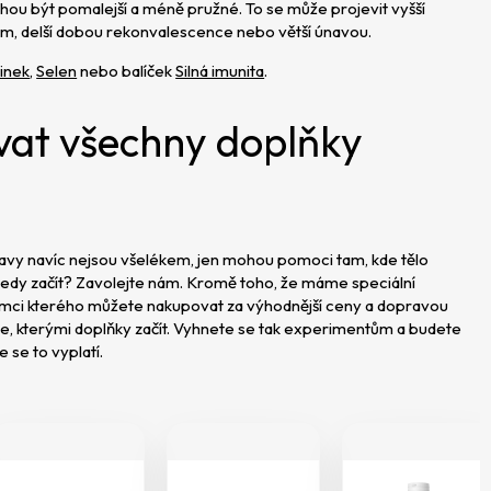
u být pomalejší a méně pružné. To se může projevit vyšší
cím, delší dobou rekonvalescence nebo větší únavou.
inek
,
Selen
nebo balíček
Silná imunita
.
ívat všechny doplňky
?
avy navíc nejsou všelékem, jen mohou pomoci tam, kde tělo
tedy začít? Zavolejte nám. Kromě toho, že máme speciální
ámci kterého můžete nakupovat za výhodnější ceny a dopravou
e, kterými doplňky začít. Vyhnete se tak experimentům a budete
 se to vyplatí.