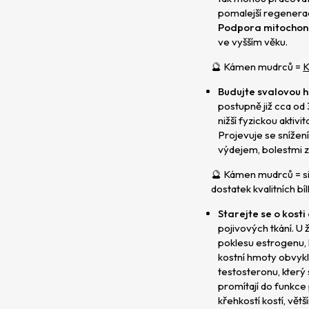
pomalejší regenerací
Podpora mitochond
ve vyšším věku.
🔮 Kámen mudrců =
K
Budujte svalovou 
postupně již cca od
nižší fyzickou aktivi
Projevuje se snížení
výdejem, bolestmi 
🔮 Kámen mudrců = sil
dostatek kvalitních bí
Starejte se o kosti
pojivových tkání. U
poklesu estrogenu, k
kostní hmoty obvykl
testosteronu, který 
promítají do funkc
křehkostí kostí, vět