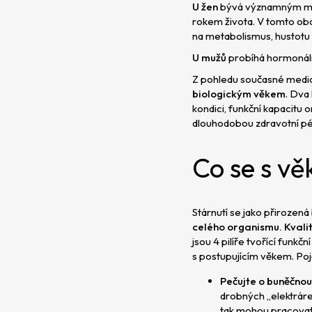
U žen
bývá významným m
rokem života. V tomto obd
na metabolismus, hustotu 
U mužů
probíhá hormonáln
Z pohledu současné medicí
biologickým věkem
. Dva
kondici, funkční kapacitu o
dlouhodobou zdravotní pé
Co se s vě
Stárnutí se jako přirozená
celého organismu. Kvali
jsou 4 pilíře tvořící funk
s postupujícím věkem. Poj
Pečujte o buněčnou
drobných „elektráren
tak mohou pracovat 