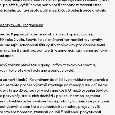
 po zátěži, vyšší únavou nebo horší schopností zvládat stres.
riálního zdraví
proto patří mezi klíčové oblasti péče o vitalitu
oenzym Q10
,
Magnesium
.
hmotu.
K jejímu přirozenému úbytku (sarkopenii) dochází
 30. roku života. Souvisí to se změnami hormonální rovnováhy,
tou i klesající schopností těla využívat bílkoviny pro obnovu tkání.
m síly, horší stabilitou, pomalejší regenerací, nižším energetickým
zad apod.
ový trénink (dává tělu signály udržovat svalovou hmotu),
lkovin (pro efektivní ochranu a obnovu svalů).
 a zdraví kloubů.
Ke změnám dochází i ve struktuře chrupavek a
 žen se tento proces výrazně zrychluje po menopauze v důsledku
terý hraje důležitou roli v ochraně kostí. U mužů probíhá úbytek
e pozvolněji, ale i u nich dochází k poklesu hormon, zejména
se na kvalitě kostní i svalové tkáně podílí. Tyto změny se postupně
e pohybového aparátu a dlouhodobě se mohou projevit vyšší
ším rizikem zlomenin, ztuhlostí kloubů či sníženou pohyblivostí.