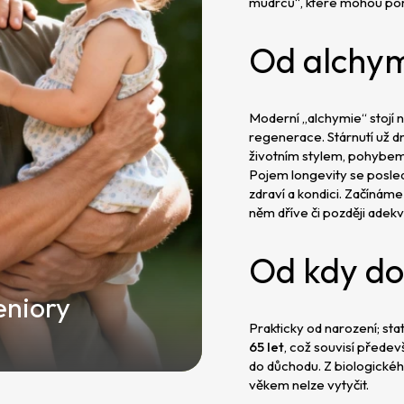
mudrců“, které mohou pomo
Od alchym
Moderní „alchymie“ stojí
regenerace. Stárnutí už
životním stylem, pohybem
Pojem longevity se posledn
zdraví a kondici. Začínáme
něm dříve či později adekv
Od kdy d
eniory
Prakticky od narození; st
65 let
, což souvisí přede
do důchodu. Z biologického 
věkem nelze vytyčit.