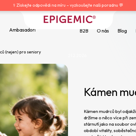
⚕️ Získejte odpovědi na míru – vyzkoušejte naši poradnu 💬
Ambasadoři
B2B
O nás
Blog
ů (nejen) pro seniory
21.2.2026
HLEDAT
Doporučujeme
Kámen mudr
Kámen mudrců byl odjakživ
držíme o něco více při zem
stárnutí jako na soubor ovl
období vitality, soběstačn