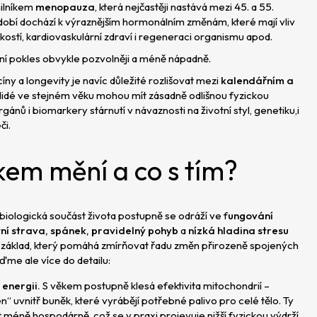
ilníkem
menopauza
, která nejčastěji nastává mezi 45. a 55.
obí dochází k výraznějším hormonálním změnám, které mají vliv
kostí, kardiovaskulární zdraví i regeneraci organismu apod.
í pokles obvykle pozvolněji a méně nápadně.
ny a longevity je navíc důležité rozlišovat mezi
kalendářním a
 lidé ve stejném věku mohou mít zásadně odlišnou fyzickou
rgánů i biomarkery stárnutí v návaznosti na životní styl, genetiku,i
či.
kem mění a co s tím?
 biologická součást života postupně se odráží ve f
ungování
tní strava, spánek, pravidelný pohyb
a
nízká hladina stresu
ční základ, který pomáhá zmírňovat řadu změn přirozeně spojených
ďme ale více do detailu:
 energii.
S věkem postupně klesá efektivita mitochondrií –
“ uvnitř buněk, které vyrábějí potřebné palivo pro celé tělo. Ty
méně hospodárně, což se v praxi projevuje nižší fyzickou výdrží,