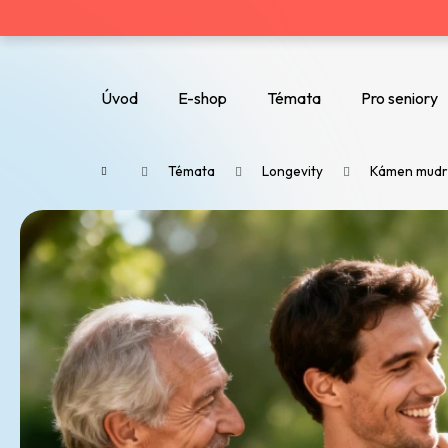
K
o
Zpět
Zpět
do
do
š
Úvod
E-shop
Témata
Pro seniory
obchodu
obchodu
Co potřebujete najít?
í
Domů
Témata
Longevity
Kámen mudrc
k