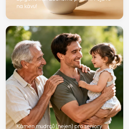
na kávu!
Kámen mudrců (nejen) pro seniory