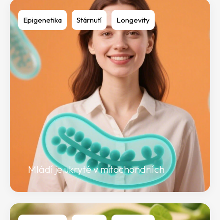
Epigenetika
Stárnutí
Longevity
Mládí je ukryté v mitochondriích