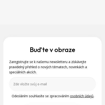
l
á
d
a
c
Z
í
á
p
r
p
v
a
Buďte v obraze
k
y
t
v
Zaregistrujte se k našemu newsletteru a získávejte
í
ý
pravidelný přehled o nových tématech, novinkách a
p
speciálních akcích.
i
s
u
Odesláním souhlasíte se zpracováním
osobních údajů
.