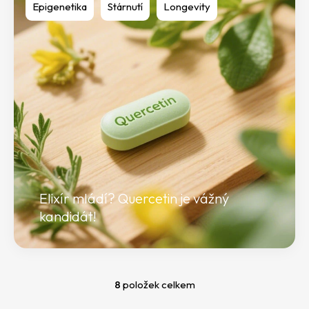
Epigenetika
Stárnutí
Longevity
Elixír mládí? Quercetin je vážný
kandidát!
8
položek celkem
O
v