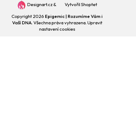
Designart.cz
&
Vytvořil Shoptet
Copyright 2026
Epigemic | Rozumíme Vám i
Vaší DNA
. Všechna práva vyhrazena.
Upravit
nastavení cookies
Přejít
na
obsah